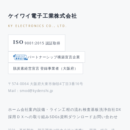
ケイワイ電子工業株式会社
KY ELECTRONICS CO., LTD.
ISO
9001:2015 認証取得
パートナーシップ構築宣言企業
脱炭素経営宣言 登録事業者（大阪府）
〒574-0064 大阪府大東市御領4丁目3番16号
Mail：smod@kydenshi.jp
ホーム
会社案内
設備・ライン
工程の流れ
検査
基板洗浄
自社DX
採用
ＤＸへの取り組み
SDGs
資料ダウンロード
お問い合わせ