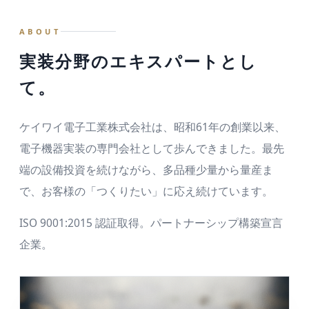
C社／KY-310B
ABOUT
D社／KY-77A
実装分野のエキスパートとし
E社／KY-505
て。
F社／KY-660X
G社／KY-88C
ケイワイ電子工業株式会社は、昭和61年の創業以来、
電子機器実装の専門会社として歩んできました。最先
端の設備投資を続けながら、多品種少量から量産ま
で、お客様の「つくりたい」に応え続けています。
ISO 9001:2015 認証取得。パートナーシップ構築宣言
企業。