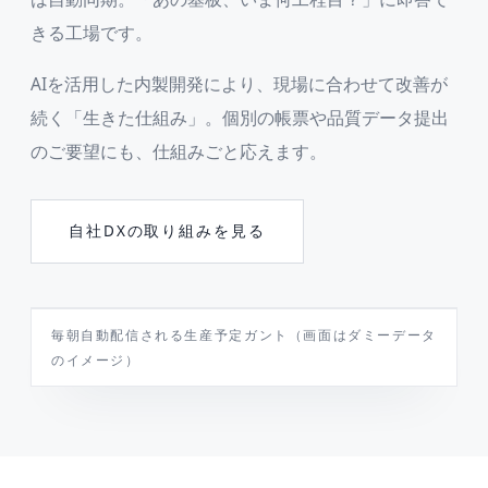
きる工場です。
AIを活用した内製開発により、現場に合わせて改善が
続く「生きた仕組み」。個別の帳票や品質データ提出
のご要望にも、仕組みごと応えます。
自社DXの取り組みを見る
PRODUCTION GANTT（ダミーデータ）
毎朝自動配信される生産予定ガント（画面はダミーデータ
のイメージ）
7/6
7/7
7/8
7/9
TODAY
A社／KY-1024
B社／KY-2048