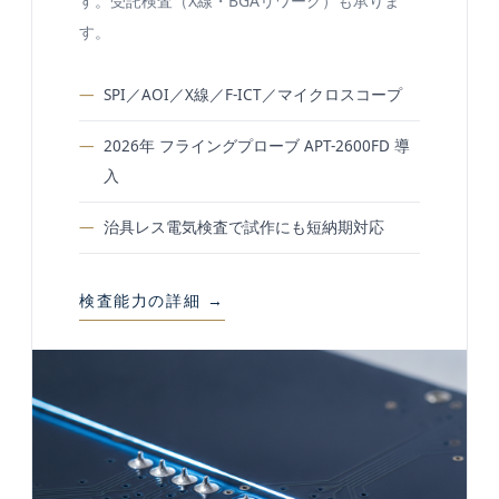
す。受託検査（X線・BGAリワーク）も承りま
す。
SPI／AOI／X線／F-ICT／マイクロスコープ
2026年 フライングプローブ APT-2600FD 導
入
治具レス電気検査で試作にも短納期対応
検査能力の詳細 →