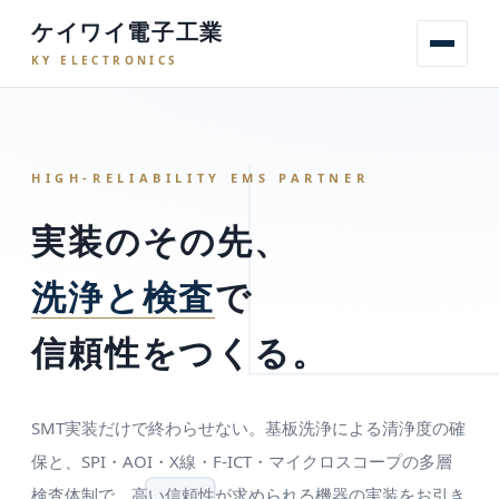
ケイワイ電子工業
KY ELECTRONICS
ホーム
会社案内
設備・ライン
工程の流れ
検査
F-ICT
基
HIGH-RELIABILITY EMS PARTNER
実装のその先、
洗浄と検査
で
信頼性をつくる。
SMT実装だけで終わらせない。基板洗浄による清浄度の確
保と、SPI・AOI・X線・F-ICT・マイクロスコープの多層
検査体制で、高い信頼性が求められる機器の実装をお引き