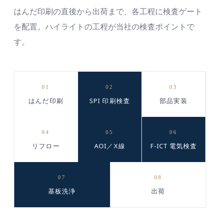
はんだ印刷の直後から出荷まで、各工程に検査ゲート
を配置。ハイライトの工程が当社の検査ポイントで
す。
01
02
03
はんだ印刷
SPI 印刷検査
部品実装
04
05
06
リフロー
AOI／X線
F-ICT 電気検査
07
08
基板洗浄
出荷