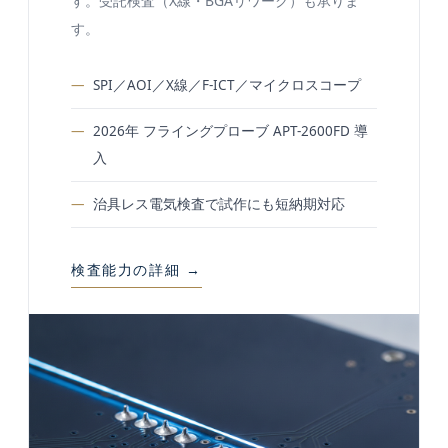
す。受託検査（X線・BGAリワーク）も承りま
す。
SPI／AOI／X線／F-ICT／マイクロスコープ
2026年 フライングプローブ APT-2600FD 導
入
治具レス電気検査で試作にも短納期対応
検査能力の詳細 →