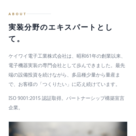
C社／KY-310B
ABOUT
D社／KY-77A
実装分野のエキスパートとし
E社／KY-505
て。
F社／KY-660X
G社／KY-88C
ケイワイ電子工業株式会社は、昭和61年の創業以来、
電子機器実装の専門会社として歩んできました。最先
端の設備投資を続けながら、多品種少量から量産ま
で、お客様の「つくりたい」に応え続けています。
ISO 9001:2015 認証取得。パートナーシップ構築宣言
企業。