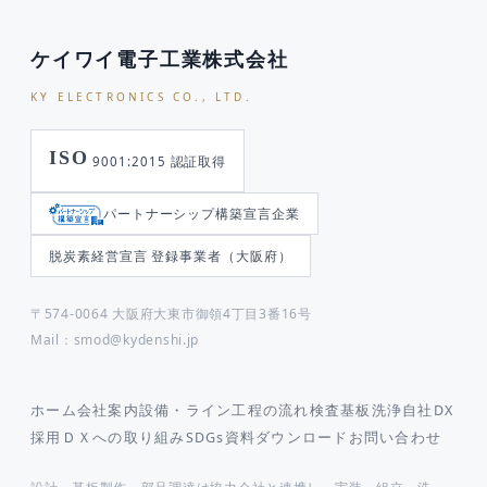
ケイワイ電子工業株式会社
KY ELECTRONICS CO., LTD.
ISO
9001:2015 認証取得
パートナーシップ構築宣言企業
脱炭素経営宣言 登録事業者（大阪府）
〒574-0064 大阪府大東市御領4丁目3番16号
Mail：smod@kydenshi.jp
ホーム
会社案内
設備・ライン
工程の流れ
検査
基板洗浄
自社DX
採用
ＤＸへの取り組み
SDGs
資料ダウンロード
お問い合わせ