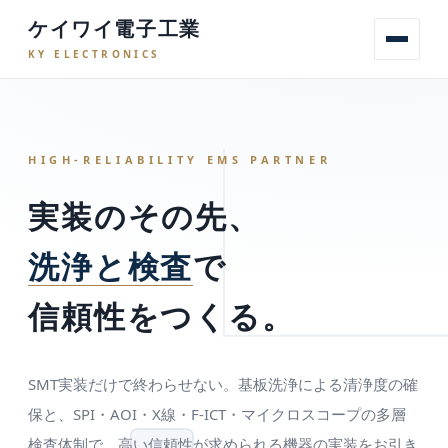
ケイワイ電子工業
KY ELECTRONICS
ホーム
会社案内
設備・ライン
工程の流れ
検査
F-ICT
基
HIGH-RELIABILITY EMS PARTNER
実装のその先、
洗浄と検査
で
信頼性をつくる。
SMT実装だけで終わらせない。基板洗浄による清浄度の確
保と、SPI・AOI・X線・F-ICT・マイクロスコープの多層
検査体制で、高い信頼性が求められる機器の実装をお引き