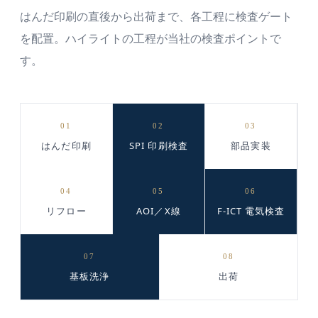
はんだ印刷の直後から出荷まで、各工程に検査ゲート
を配置。ハイライトの工程が当社の検査ポイントで
す。
01
02
03
はんだ印刷
SPI 印刷検査
部品実装
04
05
06
リフロー
AOI／X線
F-ICT 電気検査
07
08
基板洗浄
出荷