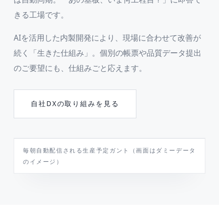
きる工場です。
AIを活用した内製開発により、現場に合わせて改善が
続く「生きた仕組み」。個別の帳票や品質データ提出
のご要望にも、仕組みごと応えます。
自社DXの取り組みを見る
PRODUCTION GANTT（ダミーデータ）
毎朝自動配信される生産予定ガント（画面はダミーデータ
のイメージ）
7/6
7/7
7/8
7/9
TODAY
A社／KY-1024
B社／KY-2048