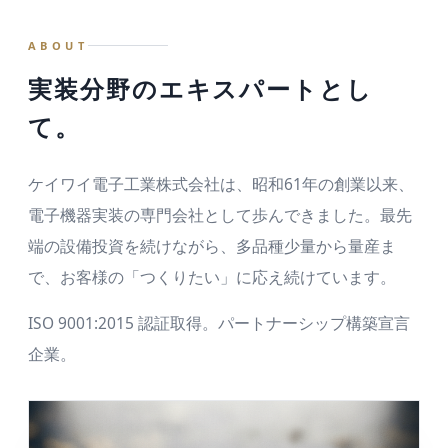
C社／KY-310B
ABOUT
D社／KY-77A
実装分野のエキスパートとし
E社／KY-505
て。
F社／KY-660X
G社／KY-88C
ケイワイ電子工業株式会社は、昭和61年の創業以来、
電子機器実装の専門会社として歩んできました。最先
端の設備投資を続けながら、多品種少量から量産ま
で、お客様の「つくりたい」に応え続けています。
ISO 9001:2015 認証取得。パートナーシップ構築宣言
企業。