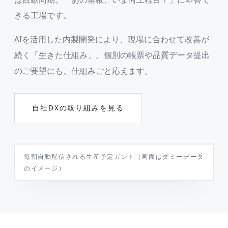
きる工場です。
AIを活用した内製開発により、現場に合わせて改善が
続く「生きた仕組み」。個別の帳票や品質データ提出
のご要望にも、仕組みごと応えます。
自社DXの取り組みを見る
PRODUCTION GANTT（ダミーデータ）
毎朝自動配信される生産予定ガント（画面はダミーデータ
のイメージ）
7/6
7/7
7/8
7/9
TODAY
A社／KY-1024
B社／KY-2048