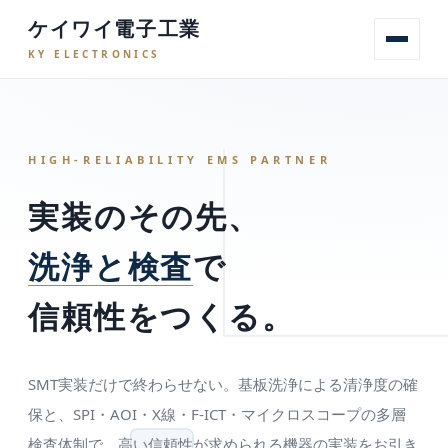
ケイワイ電子工業
KY ELECTRONICS
ホーム
会社案内
設備・ライン
工程の流れ
検査
F-ICT
基
HIGH-RELIABILITY EMS PARTNER
実装のその先、
洗浄と検査
で
信頼性をつくる。
SMT実装だけで終わらせない。基板洗浄による清浄度の確
保と、SPI・AOI・X線・F-ICT・マイクロスコープの多層
検査体制で、高い信頼性が求められる機器の実装をお引き