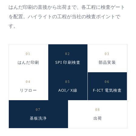
はんだ印刷の直後から出荷まで、各工程に検査ゲート
を配置。ハイライトの工程が当社の検査ポイントで
す。
01
02
03
はんだ印刷
SPI 印刷検査
部品実装
04
05
06
リフロー
AOI／X線
F-ICT 電気検査
07
08
基板洗浄
出荷