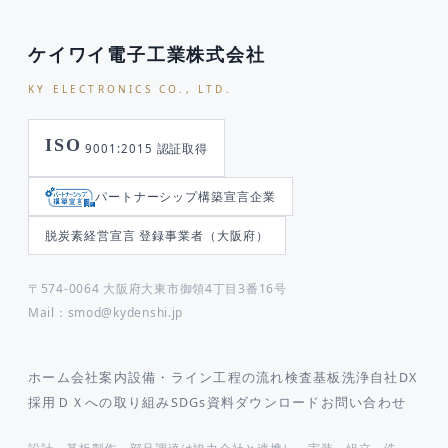
ケイワイ電子工業株式会社
KY ELECTRONICS CO., LTD.
ISO
9001:2015 認証取得
パートナーシップ構築宣言企業
脱炭素経営宣言 登録事業者（大阪府）
〒574-0064 大阪府大東市御領4丁目3番16号
Mail：smod@kydenshi.jp
ホーム
会社案内
設備・ライン
工程の流れ
検査
基板洗浄
自社DX
採用
ＤＸへの取り組み
SDGs
資料ダウンロード
お問い合わせ