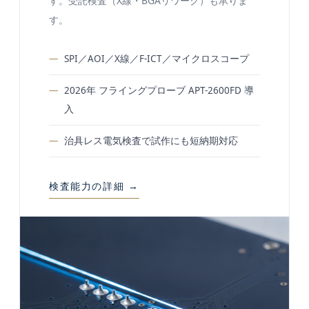
す。受託検査（X線・BGAリワーク）も承りま
す。
SPI／AOI／X線／F-ICT／マイクロスコープ
2026年 フライングプローブ APT-2600FD 導
入
治具レス電気検査で試作にも短納期対応
検査能力の詳細 →