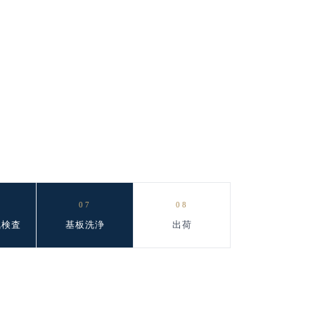
07
08
電気検査
基板洗浄
出荷