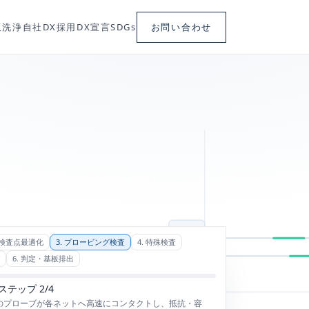
板洗浄
自社DX
採用
DX宣言
SDGs
お問い合わせ