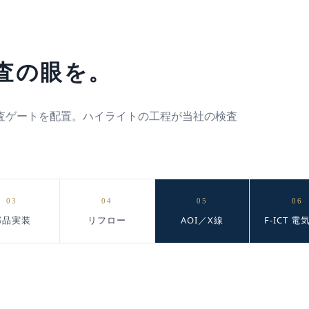
査の眼を。
査ゲートを配置。ハイライトの工程が当社の検査
03
04
05
06
部品実装
リフロー
AOI／X線
F-ICT 