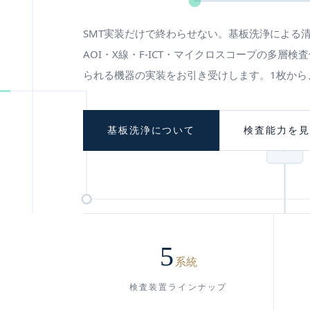
SMT実装だけで終わらせない。基板洗浄による清
AOI・X線・F-ICT・マイクロスコープの多層
られる機器の実装をお引き受けします。1枚から
基板洗浄について
検査能力を見
5
系統
検査装置ラインナップ