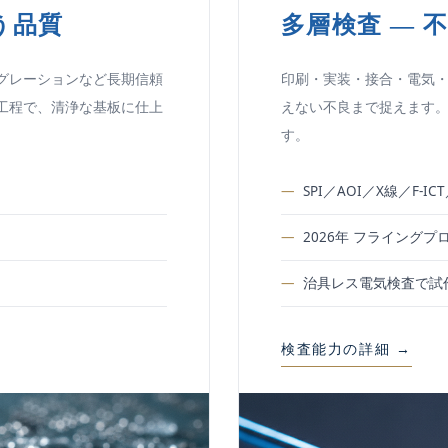
う品質
多層検査 — 
グレーションなど長期信頼
印刷・実装・接合・電気
工程で、清浄な基板に仕上
えない不良まで捉えます。
す。
SPI／AOI／X線／F-
2026年 フライングプロー
治具レス電気検査で試
検査能力の詳細 →