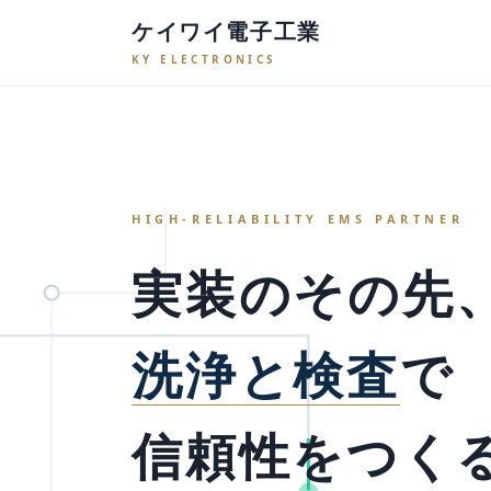
ケイワイ電子工業
KY ELECTRONICS
HIGH-RELIABILITY EMS PARTNER
実装のその先
洗浄と検査
で
信頼性をつく