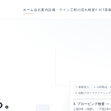
ホーム
会社案内
設備・ライン
工程の流れ
検査
F-ICT
基
、
る。