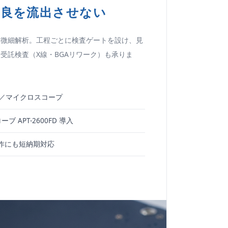
不良を流出させない
・微細解析。工程ごとに検査ゲートを設け、見
受託検査（X線・BGAリワーク）も承りま
ICT／マイクロスコープ
ブ APT-2600FD 導入
作にも短納期対応