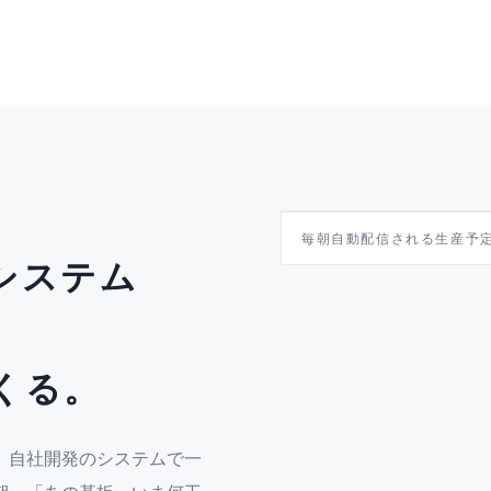
PRODUCTION G
毎朝自動配信される生産予
システム
7/6
A社／KY-1024
B社／KY-2048
くる。
C社／KY-310B
D社／KY-77A
、自社開発のシステムで一
E社／KY-505